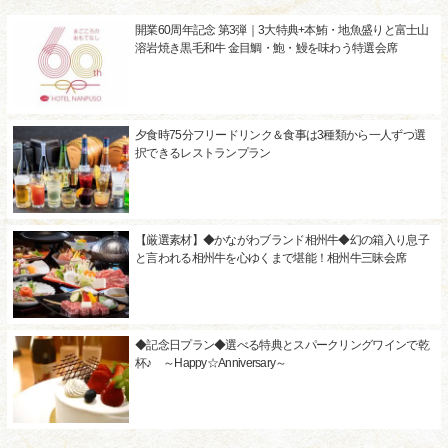
開業60周年記念 第3弾｜3大特典+本鮪・地魚盛りと富士山
溶岩焼き黒毛和牛 金目鯛・鮑・鰻を味わう特選会席
夕食時75分フリードリンク＆食事は3種類から一人ずつ選
択できるレストランプラン
【厳選素材】◆かながわブランド相州牛◆幻の箱入り息子
と言われる相州牛を心ゆくまで堪能！相州牛三昧会席
◆記念日プラン◆選べる特典とスパークリングワインで乾
杯♪ ～Happy☆Anniversary～