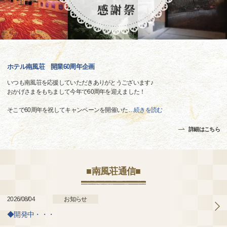
ホテル南風荘 開業60周年企画
いつも南風荘を応援していただきありがとうございます♪
おかげさまをもちまして今年で60周年を迎えました！
そこで60周年を祝してキャンペーンを開催いた
…
続きを読む
詳細はこちら
■南風荘通信■
2026/08/04
お知らせ
◆開発中・・・