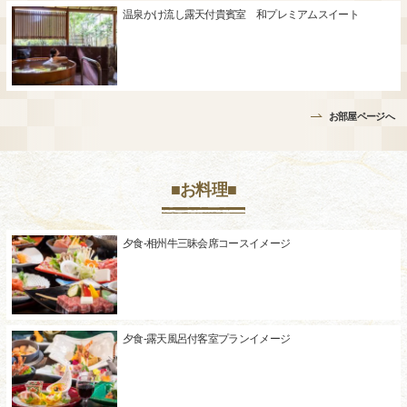
温泉かけ流し露天付貴賓室 和プレミアムスイート
お部屋ページへ
■お料理■
夕食-相州牛三昧会席コースイメージ
夕食-露天風呂付客室プランイメージ