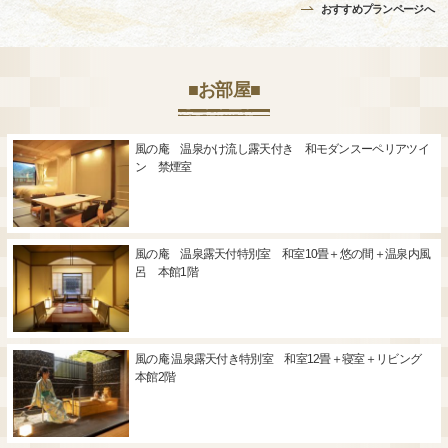
おすすめプランページへ
■お部屋■
風の庵 温泉かけ流し露天付き 和モダンスーペリアツイ
ン 禁煙室
風の庵 温泉露天付特別室 和室10畳＋悠の間＋温泉内風
呂 本館1階
風の庵 温泉露天付き特別室 和室12畳＋寝室＋リビング
本館2階