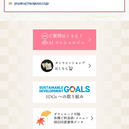
yoyaku@nanpuso.co.jp