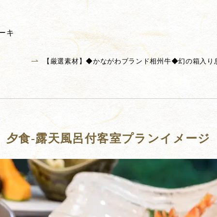
ーキ
【厳選素材】◆かながわブランド相州牛◆幻の箱入り
夕食-露天風呂付客室プランイメージ