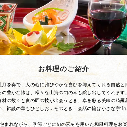
お料理のご紹介
風月を奏で、人の心に雅びやかな喜びを与えてくれる自然と
その豊かな懐は、様々な山海の旬の幸も醸し出してくれます
食材の数々と食の匠の技が出会うとき、卓を彩る美味の綺羅
め、歓談の華もひとしお…そのとき、会話の輪は小さな宇宙
包まれながら、季節ごとに旬の素材を用いた和風料理をお