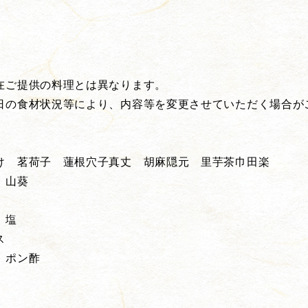
在ご提供の料理とは異なります。
日の食材状況等により、内容等を変更させていただく場合が
 茗荷子 蓮根穴子真丈 胡麻隠元 里芋茶巾田楽
 山葵
 塩
ス
 ポン酢