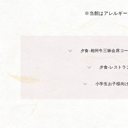
※当館はアレルギー
夕食-相州牛三昧会席コ
夕食-レストラ
小学生お子様向