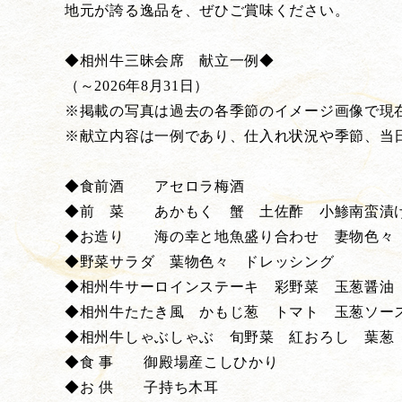
地元が誇る逸品を、ぜひご賞味ください。
◆相州牛三昧会席 献立一例◆
（～2026年8月31日）
※掲載の写真は過去の各季節のイメージ画像で現
※献立内容は一例であり、仕入れ状況や季節、当
◆食前酒 アセロラ梅酒
◆前 菜 あかもく 蟹 土佐酢 小鯵南蛮漬け
◆お造り 海の幸と地魚盛り合わせ 妻物色々
◆野菜サラダ 葉物色々 ドレッシング
◆相州牛サーロインステーキ 彩野菜 玉葱醤油
◆相州牛たたき風 かもじ葱 トマト 玉葱ソー
◆相州牛しゃぶしゃぶ 旬野菜 紅おろし 葉葱
◆食 事 御殿場産こしひかり
◆お 供 子持ち木耳