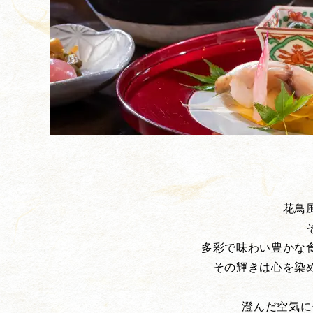
花鳥
多彩で味わい豊かな
その輝きは心を染
澄んだ空気に