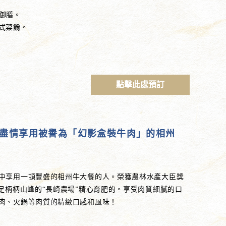
a御膳。
式菜餚。
點擊此處預訂
盡情享用被譽為「幻影盒裝牛肉」的相州
中享用一頓豐盛的相州牛大餐的人。榮獲農林水產大臣獎
足柄柄山峰的“長崎農場”精心育肥的。享受肉質細膩的口
肉、火鍋等肉質的精緻口感和風味！