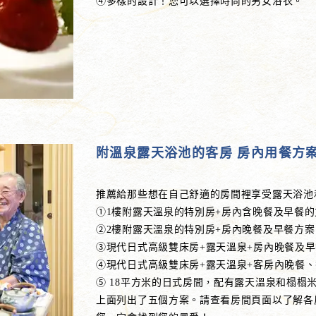
④多樣的設計！您可以選擇時尚的男女浴衣。
附溫泉露天浴池的客房 房內用餐方
推薦給那些想在自己舒適的房間裡享受露天浴池
①1樓附露天溫泉的特別房+房內含晚餐及早餐的
②2樓附露天溫泉的特別房+房內晚餐及早餐方案
③現代日式高級雙床房+露天溫泉+房內晚餐及
④現代日式高級雙床房+露天溫泉+客房內晚餐
⑤ 18平方米的日式房間，配有露天溫泉和榻
上面列出了五個方案。請查看房間頁面以了解各