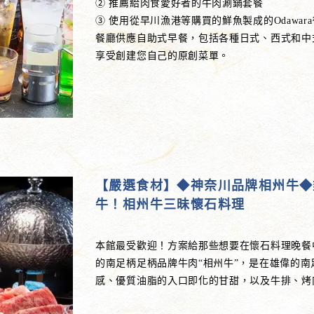
② 推薦給肉食愛好者的牛肉涮鍋套餐
③ 使用從早川漁港等購買的鮮魚製成的Odawar
餐廳供應自助式早餐，包括各種日式、西式和中
享受創建您自己的原創菜單。
【嚴選食材】◆神奈川品牌相州牛◆
牛！相州牛三昧懷石料理
本館最受歡迎！方案給那些想要在懷石料理晚餐
的南足柄足柄品牌牛肉“相州牛”，是在雄偉的南
感、優質油脂的入口即化的甘甜，以及牛排、烤