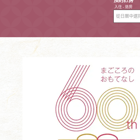
預約訂房
入住 - 退房
從日曆中選