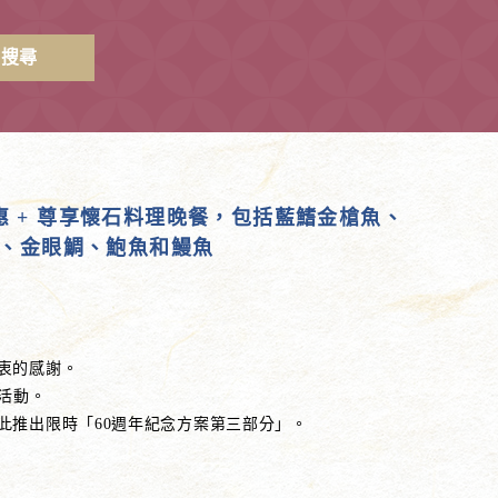
搜尋
優惠 + 尊享懷石料理晚餐，包括藍鰭金槍魚、
、金眼鯛、鮑魚和鰻魚
衷的感謝。
活動。
此推出限時「60週年紀念方案第三部分」。