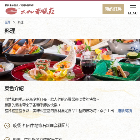
預約訂房
MENU
首頁
料理
料理
菜色介紹
自然和四季玩花鳥冷杉月亮，給人們的心靈帶來溫柔的快樂。
豐富的懷抱帶來了各種季節的快樂。
當各種豐富多彩，美味和豐富的食材滿足食品工藝的技巧時，桌子上出
…
繼續閱讀
晚餐 -相州牛地懷石料理套餐圖片
晚餐 - 帶戶外浴室的客房方案