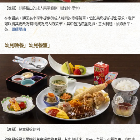
【晩餐】即將推出的成人菜單範例（針對小學生）
在本設施，通常為小學生提供與成人相同的晚餐菜單，但如果您提前提出要求，我們
可以將其更改為“即將成為成人的菜單”，其中包括漢堡肉排、意大利麵、油炸食品、
茶
…
繼續閱讀
幼兒晚餐」幼兒餐盤」
【晩餐】兒童餐盤範例
幼兒餐盤是為學齡前兒童提供的晚餐，其中包括床上用品。菜單以西餐為主，方便小