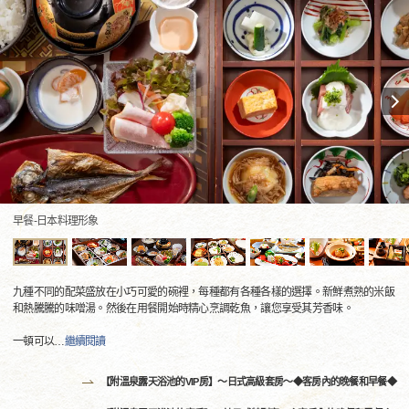
早餐-日本料理形象
九種不同的配菜盛放在小巧可愛的碗裡，每種都有各種各樣的選擇。新鮮煮熟的米飯
和熱騰騰的味噌湯。然後在用餐開始時精心烹調乾魚，讓您享受其芳香味。
一頓可以
…
繼續閱讀
【附溫泉露天浴池的VIP房】〜日式高級套房〜◆客房內的晚餐和早餐◆