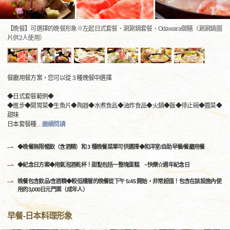
【晩餐】可選擇的晚餐形象※左起日式套餐、涮涮鍋套餐、Odawara御膳（涮涮鍋圖
片供2人使用）
餐廳用餐方案，您可以從 3 種晚餐中選擇
◆日式套餐範例◆
◆進步◆開胃菜◆生魚片◆陶器◆水煮食品◆油炸食品◆火鍋◆飯◆停止碗◆醬菜◆
甜味
日本套餐種
…
繼續閱讀
◆晚餐無限暢飲（含酒精）和 3 種晚餐菜單可供選擇◆和洋室/自助早餐/餐廳用餐
◆紀念日方案◆用氣泡酒乾杯！甜點包括一整塊蛋糕 ~快樂☆週年紀念日
晚餐包含飲品/含酒精◆較低樓層的晚餐從下午 5:45 開始，非常超值！包含在該設施內使
用的3,000日元門票（成年人）
早餐-日本料理形象