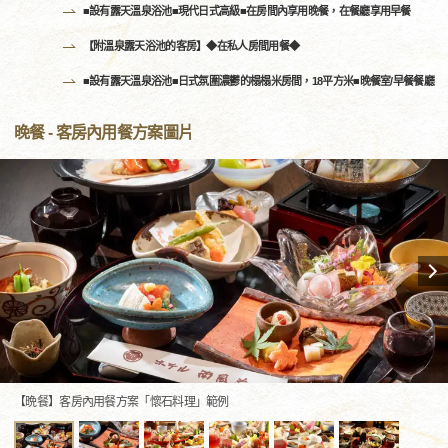
■設有露天溫泉浴池■現代日式高級■在房間內享用晚餐，在餐廳享用早餐
【附溫泉露天浴池的客房】◆在私人房間用餐◆
■設有露天溫泉浴池■日式氛圍濃鬱的榻榻米房間，18平方米■晚餐室/早餐餐廳
晚餐 - 客房內用餐方案圖片
【晩餐】客房內用餐方案「懷石料理」範例