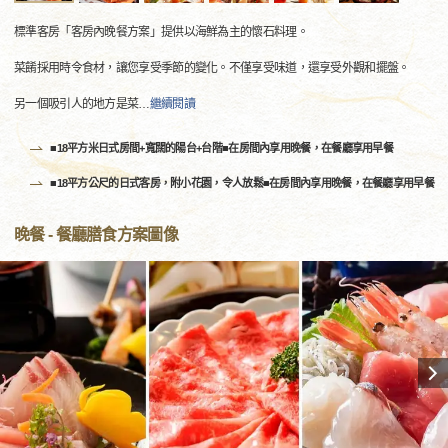
標準客房「客房內晚餐方案」提供以海鮮為主的懷石料理。
菜餚採用時令食材，讓您享受季節的變化。不僅享受味道，還享受外觀和擺盤。
另一個吸引人的地方是菜
…
繼續閱讀
■18平方米日式房間+寬闊的陽台+台階■在房間內享用晚餐，在餐廳享用早餐
■18平方公尺的日式客房，附小花園，令人放鬆■在房間內享用晚餐，在餐廳享用早餐
晚餐 - 餐廳膳食方案圖像