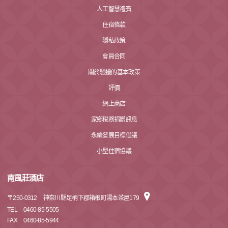
人工智慧禮賓
住宿條款
隱私政策
會員合同
關於騷擾的基本政策
評價
網上商店
家鄉稅務捐贈訊息
永續發展目標倡議
小型住宿協議
南風莊酒店
〒
250-0312
神奈川縣足柄下郡箱根町湯本茶屋179
TEL
0460-85-5505
FAX
0460-85-5944