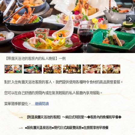
【帶露天浴池的客房內的私人晚餐】一例
對於入住有露天浴池客房的客人，我們提供使用各種時令食材的高品質懷套餐。
您可以在自己舒適的房間內或在氣氛輕鬆的私人餐廳內享用餐點。
菜單隨季節變化，
…
繼續閱讀
【附溫泉露天浴池的客房】〜純日式特別室〜◆客房內的晚餐和早餐◆
■設有露天溫泉浴池■現代日式高級雙床房■在房間享用早晚餐