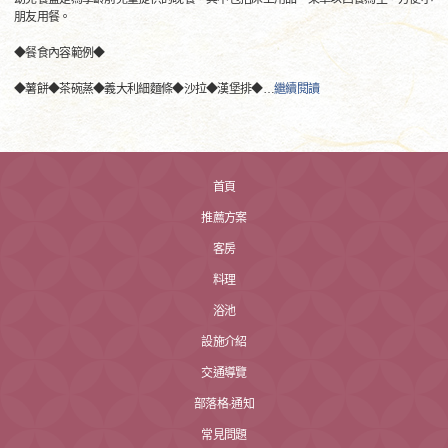
朋友用餐。
◆餐食內容範例◆
◆薯餅◆茶碗蒸◆義大利細麵條◆沙拉◆漢堡排◆
…
繼續閱讀
首頁
推薦方案
客房
料理
浴池
設施介紹
交通導覽
部落格·通知
常見問題