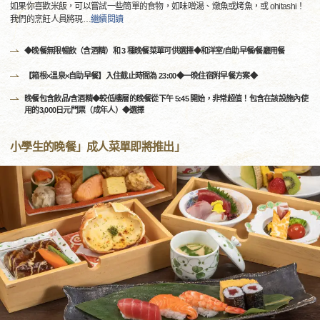
如果你喜歡米飯，可以嘗試一些簡單的食物，如味噌湯、燉魚或烤魚，或 ohitashi！
我們的烹飪人員將現
…
繼續閱讀
◆晚餐無限暢飲（含酒精）和 3 種晚餐菜單可供選擇◆和洋室/自助早餐/餐廳用餐
【箱根×溫泉×自助早餐】入住截止時間為 23:00◆一晩住宿附早餐方案◆
晚餐包含飲品/含酒精◆較低樓層的晚餐從下午 5:45 開始，非常超值！包含在該設施內使
用的3,000日元門票（成年人）◆選擇
小學生的晚餐」成人菜單即將推出」