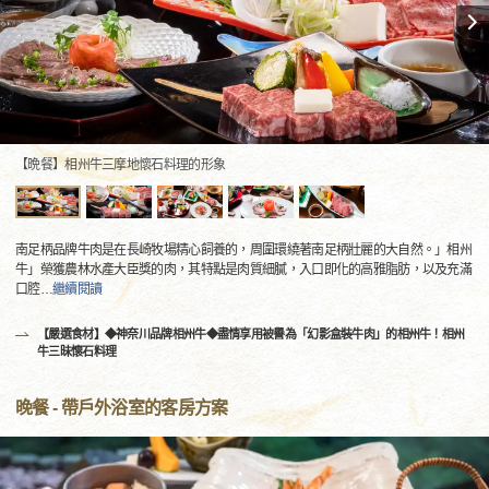
【晩餐】相州牛三摩地懷石料理的形象
南足柄品牌牛肉是在長崎牧場精心飼養的，周圍環繞著南足柄壯麗的大自然。」相州
牛」榮獲農林水產大臣獎的肉，其特點是肉質細膩，入口即化的高雅脂肪，以及充滿
口腔
…
繼續閱讀
【嚴選食材】◆神奈川品牌相州牛◆盡情享用被譽為「幻影盒裝牛肉」的相州牛！相州
牛三昧懷石料理
晚餐 - 帶戶外浴室的客房方案