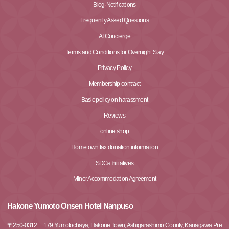
Blog·Notifications
Frequently Asked Questions
AI Concierge
Terms and Conditions for Overnight Stay
Privacy Policy
Membership contract
Basic policy on harassment
Reviews
online shop
Hometown tax donation information
SDGs Initiatives
Minor Accommodation Agreement
Hakone Yumoto Onsen Hotel Nanpuso
〒
250-0312
179 Yumotochaya, Hakone Town, Ashigarashimo County, Kanagawa Pre