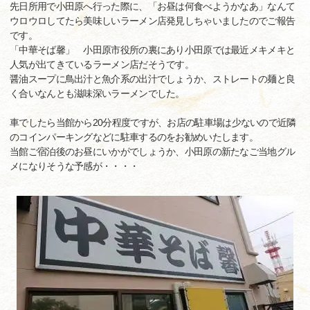
先日所用で小田原へ行った際に、「お昼は何食べようかなあ」なんて
ウロウロしてたら美味しいラーメン店発見しちゃいましたのでご報告
です。
「中華そば馨」 小田原市役所の裏にあり小田原では最近メキメキと
人気が出てきているラーメン店だそうです。
醤油スープに鳥出汁と魚介系の出汁でしょうか、ストレートの麺と良
く合いなんとも滋味深いラーメンでした。
車でしたら当館から20分程度ですが、お店の駐車場は少ないので近隣
のコインパーキングなどに駐車するのをお勧めいたします。
当館ご宿泊後のお昼にいかがでしょうか、小田原の新たなご当地グル
メになりそうな予感が・・・・