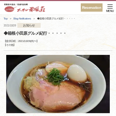
Reservation
MENU
Top
Blog·Notifications
◆箱根小田原グルメ紀行・・・・・
お知らせ
2021/10/28
◆箱根小田原グルメ紀行・・・・・
【提供日程：
2021/10/28(木)
〜】
【
その他
】