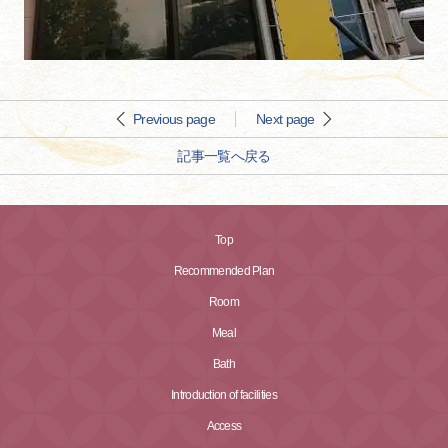
Previous page
Next page
記事一覧へ戻る
Top
Recommended Plan
Room
Meal
Bath
Introduction of facilities
Access