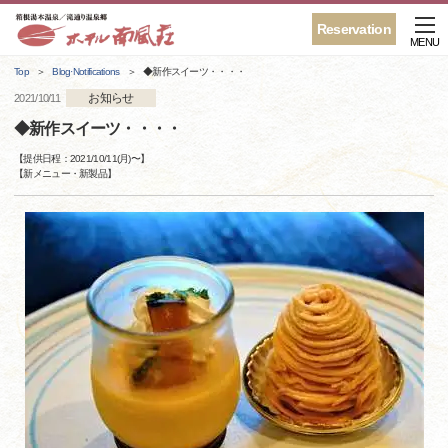
Reservation
MENU
Top
Blog·Notifications
◆新作スイーツ・・・・
お知らせ
2021/10/11
◆新作スイーツ・・・・
【提供日程：
2021/10/11(月)
〜】
【
新メニュー・新製品
】