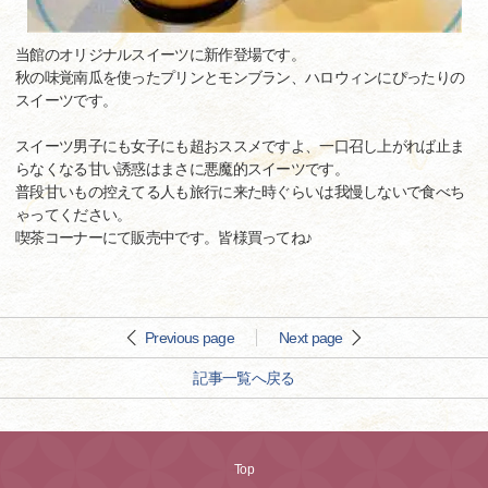
当館のオリジナルスイーツに新作登場です。
秋の味覚南瓜を使ったプリンとモンブラン、ハロウィンにぴったりの
スイーツです。
スイーツ男子にも女子にも超おススメですよ、一口召し上がれば止ま
らなくなる甘い誘惑はまさに悪魔的スイーツです。
普段甘いもの控えてる人も旅行に来た時ぐらいは我慢しないで食べち
ゃってください。
喫茶コーナーにて販売中です。皆様買ってね♪
Previous page
Next page
記事一覧へ戻る
Top