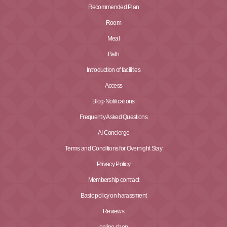
Recommended Plan
Room
Meal
Bath
Introduction of facilities
Access
Blog·Notifications
Frequently Asked Questions
AI Concierge
Terms and Conditions for Overnight Stay
Privacy Policy
Membership contract
Basic policy on harassment
Reviews