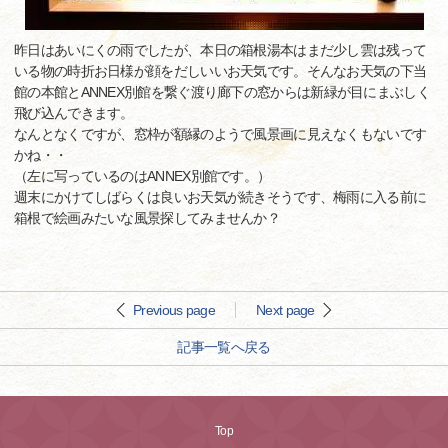
昨日はあいにくの雨でしたが、本日の箱根湯本はまだ少し雲は残って
いる物の時折お日様が顔をだしいいお天気です。そんなお天気の下当
館の本館とANNEX別館を繋ぐ渡り廊下の窓からは新緑が目にまぶしく
飛び込んできます。
なんとなくですが、窓枠が額縁のようで風景画に見えなくもないです
かね・・
（左に写っているのはANNEX別館です。）
週末にかけてしばらくは良いお天気が続きそうです、梅雨に入る前に
箱根で絵画みたいな風景探してみませんか？
Previous page
Next page
記事一覧へ戻る
Top