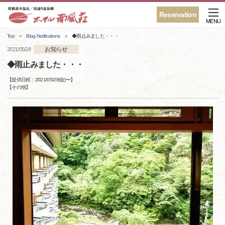
Reservation
MENU
Top
Blog·Notifications
◆雨止みました・・・
お知らせ
2021/05/28
◆雨止みました・・・
【提供日程：
2021/05/28(金)
〜】
【
その他
】