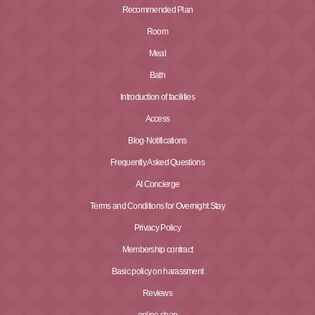
Recommended Plan
Room
Meal
Bath
Introduction of facilities
Access
Blog·Notifications
Frequently Asked Questions
AI Concierge
Terms and Conditions for Overnight Stay
Privacy Policy
Membership contract
Basic policy on harassment
Reviews