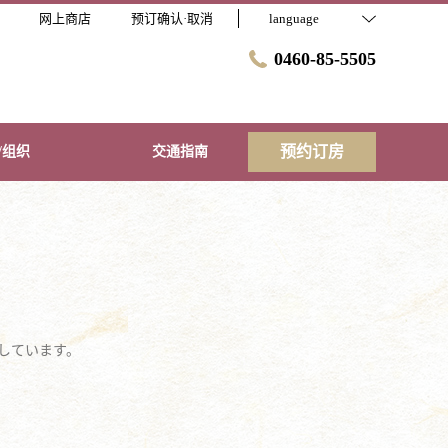
网上商店
预订确认·取消
language
0460-85-5505
预约订房
/组织
交通指南
示しています。