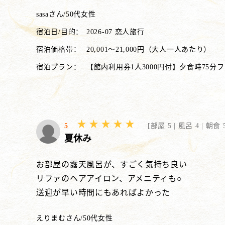
sasaさん
/
50代
女性
宿泊日/目的：
2026-07 恋人旅行
宿泊価格帯：
20,001～21,000円（大人一人あたり）
宿泊プラン：
【館内利用券1人3000円付】夕食時75分
5
[
部屋 5 |
風呂 4 |
朝食 5
夏休み
お部屋の露天風呂が、すごく気持ち良い
リファのヘアアイロン、アメニティも○
送迎が早い時間にもあればよかった
えりまむさん
/
50代
女性