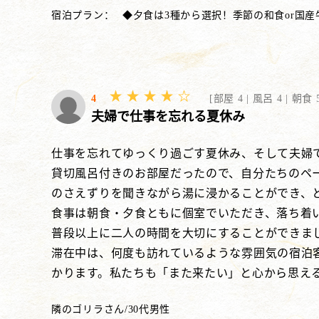
宿泊プラン：
◆夕食は3種から選択！季節の和食or国産
4
[
部屋 4 |
風呂 4 |
朝食 5
夫婦で仕事を忘れる夏休み
仕事を忘れてゆっくり過ごす夏休み、そして夫婦
貸切風呂付きのお部屋だったので、自分たちのペ
のさえずりを聞きながら湯に浸かることができ、
食事は朝食・夕食ともに個室でいただき、落ち着
普段以上に二人の時間を大切にすることができま
滞在中は、何度も訪れているような雰囲気の宿泊
かります。私たちも「また来たい」と心から思え
隣のゴリラさん
/
30代
男性