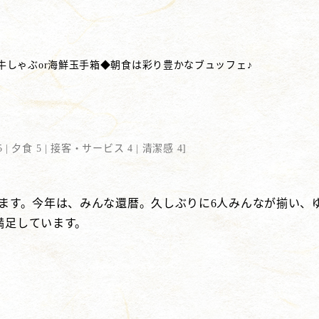
牛しゃぶor海鮮玉手箱◆朝食は彩り豊かなブュッフェ♪
 |
夕食 5 |
接客・サービス 4 |
清潔感 4
]
てます。今年は、みんな還暦。久しぶりに6人みんなが揃い、
満足しています。