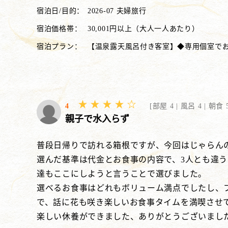
宿泊日/目的：
2026-07 夫婦旅行
宿泊価格帯：
30,001円以上（大人一人あたり）
宿泊プラン：
【温泉露天風呂付き客室】◆専用個室で
4
[
部屋 4 |
風呂 4 |
朝食 5
親子で水入らず
普段日帰りで訪れる箱根ですが、今回はじゃらん
選んだ基準は代金とお食事の内容で、3人とも違
達もここにしようと言うことで選びました。
選べるお食事はどれもボリューム満点でしたし、
で、話に花も咲き楽しいお食事タイムを満喫させ
楽しい休養ができました、ありがとうございまし