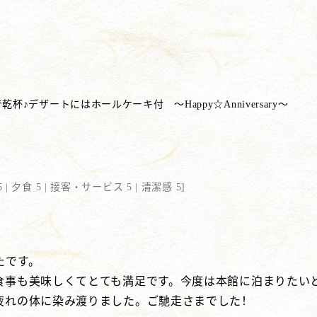
デザートにはホールケーキ付 ～Happy☆Anniversary～
 |
夕食 5 |
接客・サービス 5 |
清潔感 5
]
たです。
食事も美味しくてとても満足です。今度は本館に泊まりたい
疲れの体に染み渡りました。ご馳走さまでした！