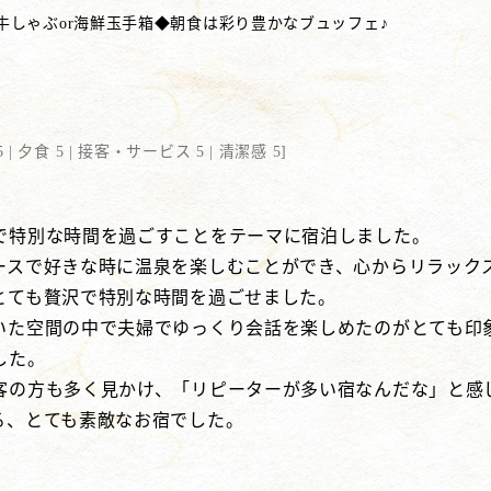
牛しゃぶor海鮮玉手箱◆朝食は彩り豊かなブュッフェ♪
 |
夕食 5 |
接客・サービス 5 |
清潔感 5
]
で特別な時間を過ごすことをテーマに宿泊しました。
ースで好きな時に温泉を楽しむことができ、心からリラック
とても贅沢で特別な時間を過ごせました。
いた空間の中で夫婦でゆっくり会話を楽しめたのがとても印
した。
客の方も多く見かけ、「リピーターが多い宿なんだな」と感
る、とても素敵なお宿でした。