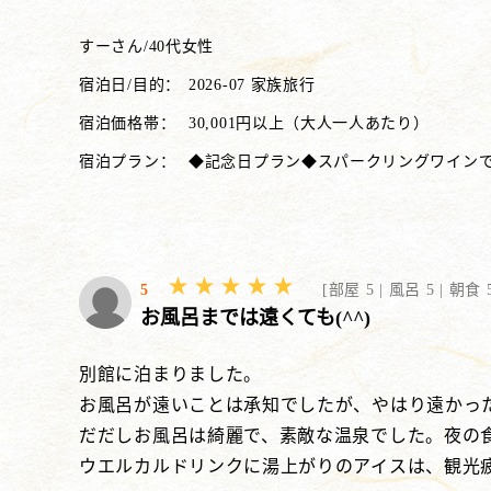
すーさん
/
40代
女性
宿泊日/目的：
2026-07 家族旅行
宿泊価格帯：
30,001円以上（大人一人あたり）
宿泊プラン：
◆記念日プラン◆スパークリングワインで乾杯♪
5
[
部屋 5 |
風呂 5 |
朝食 5
お風呂までは遠くても(^^)
別館に泊まりました。
お風呂が遠いことは承知でしたが、やはり遠かっ
だだしお風呂は綺麗で、素敵な温泉でした。夜の
ウエルカルドリンクに湯上がりのアイスは、観光