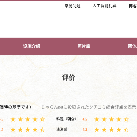
常见问题
人工智能礼宾
博客
设施介绍
照片库
团体
评价
評価時の基準です）
じゃらんnetに投稿されたクチコミ総合評点を表
4.5
料理（朝食）
4.5
4.5
清潔感
4.5