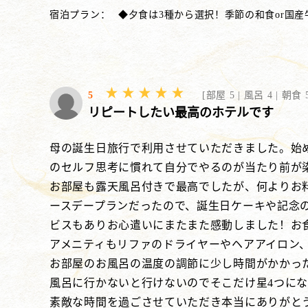
宿泊プラン：
◆夕食は3種から選択！季節の和食or国産
5
[
部屋 5 |
風呂 4 |
朝食 5
リピートしたい最高のホテルです
母の誕生日旅行で利用させていただきました。始
のセルフ思考に慣れて自分でやるのが当たり前が
お部屋も露天風呂付きで最高でしたが、何よりお
ースデープランだったので、誕生日ケーキや記念
ビスもありお心遣いにまたまた感動しました！お
アメニティもリファのドライヤーやヘアアイロン
お部屋のお風呂の温度の調節に少し時間がかかっ
風呂に行かないと行けないのでそこだけ星4つに
素敵な時間を過ごさせていただき本当にありがと