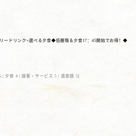
フリードリンク+選べる夕食◆低層階＆夕食17：45開始でお得！◆
 |
夕食 4 |
接客・サービス 5 |
清潔感 5
]