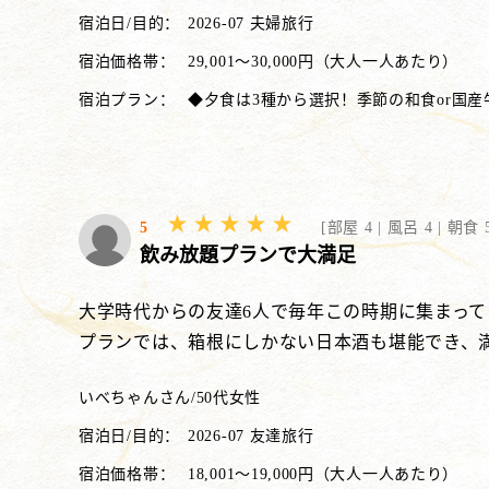
宿泊日/目的：
2026-07 夫婦旅行
宿泊価格帯：
29,001～30,000円（大人一人あたり）
宿泊プラン：
◆夕食は3種から選択！季節の和食or国産
5
[
部屋 4 |
風呂 4 |
朝食 5
飲み放題プランで大満足
大学時代からの友達6人で毎年この時期に集まっ
プランでは、箱根にしかない日本酒も堪能でき、
いべちゃんさん
/
50代
女性
宿泊日/目的：
2026-07 友達旅行
宿泊価格帯：
18,001～19,000円（大人一人あたり）