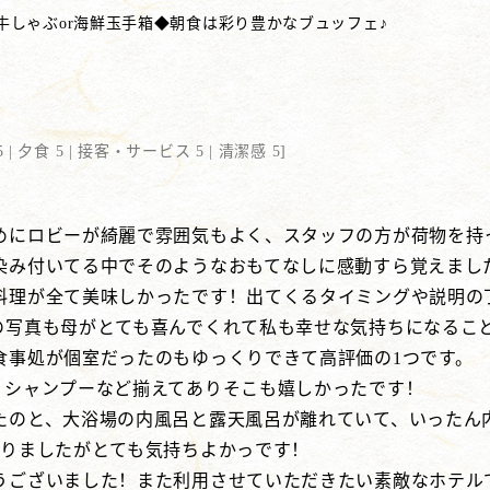
牛しゃぶor海鮮玉手箱◆朝食は彩り豊かなブュッフェ♪
 |
夕食 5 |
接客・サービス 5 |
清潔感 5
]
めにロビーが綺麗で雰囲気もよく、スタッフの方が荷物を持
染み付いてる中でそのようなおもてなしに感動すら覚えまし
料理が全て美味しかったです！出てくるタイミングや説明の
の写真も母がとても喜んでくれて私も幸せな気持ちになるこ
食事処が個室だったのもゆっくりできて高評価の1つです。
、シャンプーなど揃えてありそこも嬉しかったです！
たのと、大浴場の内風呂と露天風呂が離れていて、いったん
なりましたがとても気持ちよかっです！
うございました！また利用させていただきたい素敵なホテル