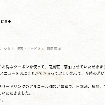
お食事◆
 |
夕食 5 |
接客・サービス 4 |
清潔感 4
]
のお得なクーポンを使って、南風荘に宿泊させていただきま
うメニューを選ぶことができるって珍しいねって、今時の若
フリードリンクのアルコール種類が豊富で、日本酒、焼酎、
ていただきました。
た。