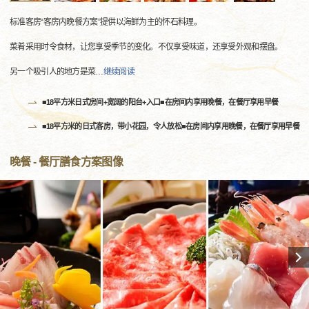
标准客房“客房内晚餐方案”提供以海鲜为主的怀石料理。
菜肴采用时令食材，让您享受季节的变化。不仅享受味道，还享受外观和摆盘。
另一个吸引人的地方是菜
…
继续阅读
■18平方米日式房间+宽阔的阳台+入口■在房间内享用晚餐，在餐厅享用早餐
■18平方米的日式客房，带小花园，令人放松■在房间内享用晚餐，在餐厅享用早餐
晚餐 - 餐厅膳食方案图像