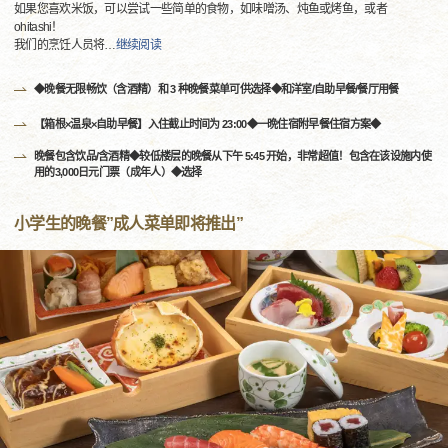
如果您喜欢米饭，可以尝试一些简单的食物，如味噌汤、炖鱼或烤鱼，或者
ohitashi！
我们的烹饪人员将
…
继续阅读
◆晚餐无限畅饮（含酒精）和 3 种晚餐菜单可供选择◆和洋室/自助早餐/餐厅用餐
【箱根×温泉×自助早餐】入住截止时间为 23:00◆一晩住宿附早餐住宿方案◆
晚餐包含饮品/含酒精◆较低楼层的晚餐从下午 5:45 开始，非常超值！包含在该设施内使
用的3,000日元门票（成年人）◆选择
小学生的晚餐”成人菜单即将推出”