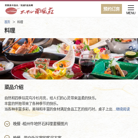
预约订房
MENU
首页
料理
料理
菜品介绍
自然和四季玩花鸟冷杉月亮，给人们的心灵带来温柔的快乐。
丰富的怀抱带来了各种季节的快乐。
当各种丰富多彩，美味和丰富的食材满足食品工艺的技巧时，桌子上出
…
继续阅读
晚餐 -相州牛地怀石料理套餐图片
晚餐 - 带户外浴室的客房方案