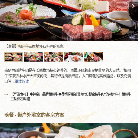
【晩餐】相州牛三摩地怀石料理的形象
南足柄品牌牛肉是在长崎牧场精心饲养的，周围环绕着南足柄壮丽的大自然。”相州
牛”荣获农林水产大臣奖的肉，其特点是肉质细腻，入口即化的高雅脂肪，以及充满
口腔
…
继续阅读
【严选食材】◆神奈川品牌相州牛◆尽情享用被誉为“幻影盒装牛肉”的相州牛！相州牛
三昧怀石料理
晚餐 - 带户外浴室的客房方案