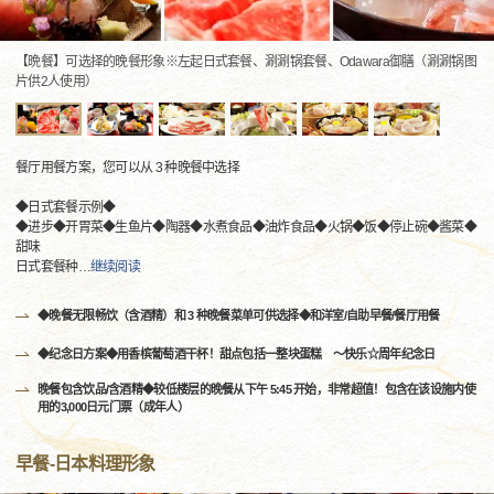
【晩餐】可选择的晚餐形象※左起日式套餐、涮涮锅套餐、Odawara御膳（涮涮锅图
片供2人使用）
餐厅用餐方案，您可以从 3 种晚餐中选择
◆日式套餐示例◆
◆进步◆开胃菜◆生鱼片◆陶器◆水煮食品◆油炸食品◆火锅◆饭◆停止碗◆酱菜◆
甜味
日式套餐种
…
继续阅读
◆晚餐无限畅饮（含酒精）和 3 种晚餐菜单可供选择◆和洋室/自助早餐/餐厅用餐
◆纪念日方案◆用香槟葡萄酒干杯！甜点包括一整块蛋糕 ～快乐☆周年纪念日
晚餐包含饮品/含酒精◆较低楼层的晚餐从下午 5:45 开始，非常超值！包含在该设施内使
用的3,000日元门票（成年人）
早餐-日本料理形象