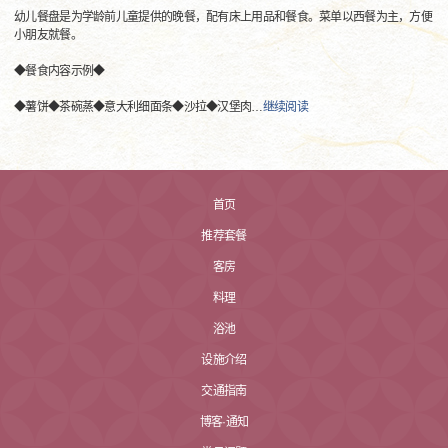
幼儿餐盘是为学龄前儿童提供的晚餐，配有床上用品和餐食。菜单以西餐为主，方便
小朋友就餐。
◆餐食内容示例◆
◆薯饼◆茶碗蒸◆意大利细面条◆沙拉◆汉堡肉
…
继续阅读
首页
推荐套餐
客房
料理
浴池
设施介绍
交通指南
博客·通知