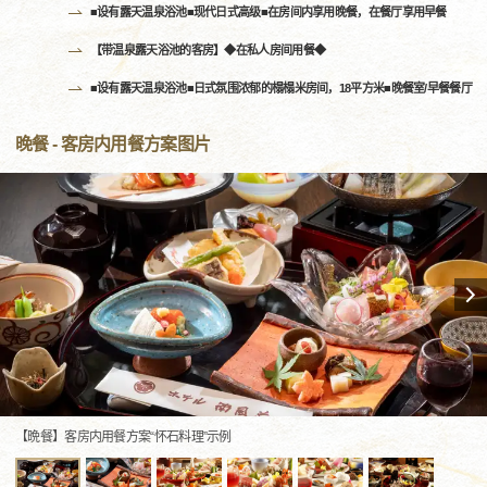
■设有露天温泉浴池■现代日式高级■在房间内享用晚餐，在餐厅享用早餐
【带温泉露天浴池的客房】◆在私人房间用餐◆
■设有露天温泉浴池■日式氛围浓郁的榻榻米房间，18平方米■晚餐室/早餐餐厅
晚餐 - 客房内用餐方案图片
【晩餐】客房内用餐方案“怀石料理”示例