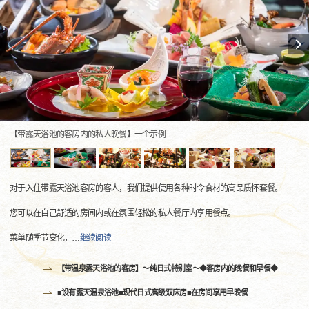
【带露天浴池的客房内的私人晚餐】一个示例
对于入住带露天浴池客房的客人，我们提供使用各种时令食材的高品质怀套餐。
您可以在自己舒适的房间内或在氛围轻松的私人餐厅内享用餐点。
菜单随季节变化，
…
继续阅读
【带温泉露天浴池的客房】〜纯日式特别室〜◆客房内的晚餐和早餐◆
■设有露天温泉浴池■现代日式高级双床房■在房间享用早晚餐