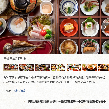
早餐-日本料理形象
九种不同的配菜盛放在小巧可爱的碗里，每种都有各种各样的选择。新鲜煮熟的米饭
和热气腾腾的味噌汤。然后在用餐开始时精心烹制干鱼，让您享受其芳香味。
一顿可
…
继续阅读
【带温泉露天浴池的VIP房】〜日式高级套房〜◆客房内的晚餐和早餐◆