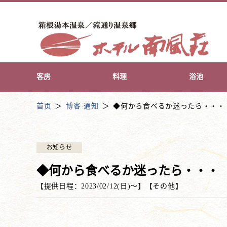
客房
料理
浴池
首页
博客·通知
◆何から食べるか迷ったら・・・
お知らせ
◆何から食べるか迷ったら・・・
【提供日程：
2023/02/12(日)
〜】
【
その他
】