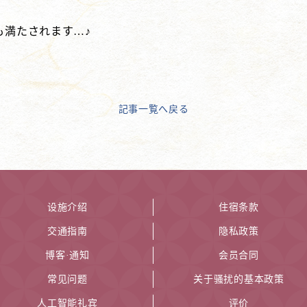
も満たされます…♪
記事一覧へ戻る
设施介绍
住宿条款
交通指南
隐私政策
博客·通知
会员合同
常见问题
关于骚扰的基本政策
人工智能礼宾
评价