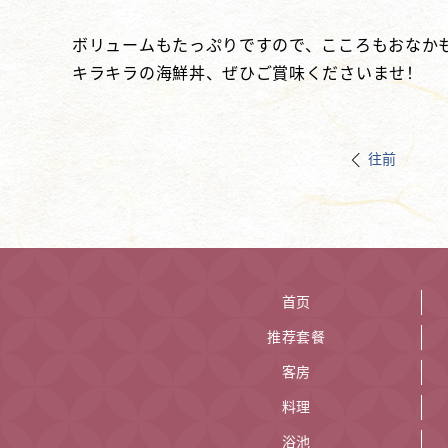
ボリュームもたっぷりですので、こころもおなか
キラキラの海鮮丼、ぜひご賞味くださいませ！
往前
首页
推荐套餐
客房
料理
浴池