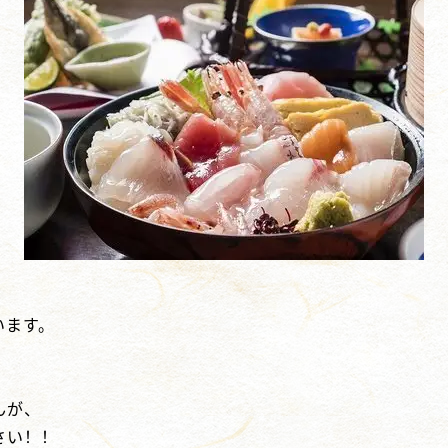
います。
、
んが、
さい！！