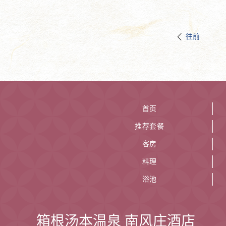
往前
首页
推荐套餐
客房
料理
浴池
箱根汤本温泉 南风庄酒店