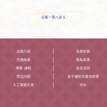
記事一覧へ戻る
设施介绍
住宿条款
交通指南
隐私政策
博客·通知
会员合同
常见问题
关于骚扰的基本政策
人工智能礼宾
评价