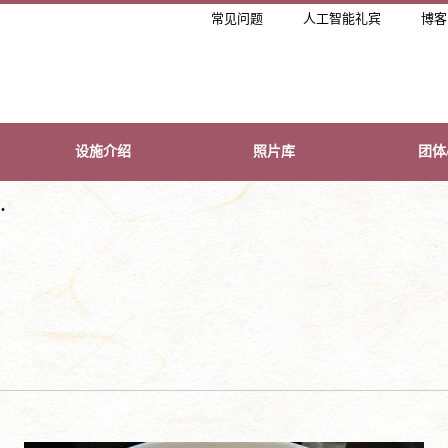
常见问题
人工智能礼宾
博客
设施介绍
照片库
团体
・
・