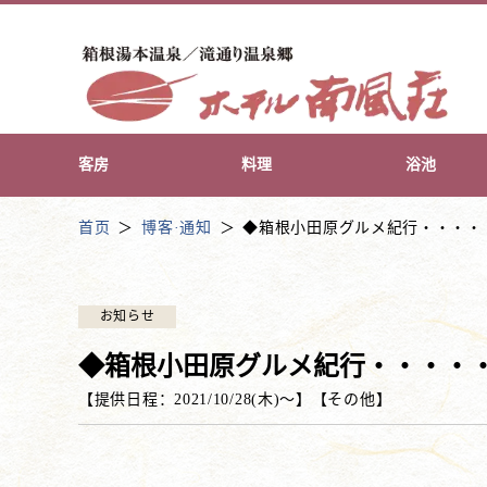
客房
料理
浴池
首页
博客·通知
◆箱根小田原グルメ紀行・・・・
お知らせ
◆箱根小田原グルメ紀行・・・・
【提供日程：
2021/10/28(木)
〜】
【
その他
】