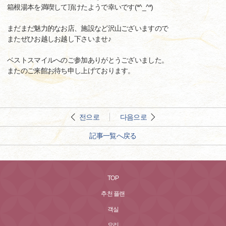
箱根湯本を満喫して頂けたようで幸いです(*^_^*)
まだまだ魅力的なお店、施設など沢山ございますので
またぜひお越しお越し下さいませ♪
ベストスマイルへのご参加ありがとうございました。
またのご来館お待ち申し上げております。
전으로
다음으로
記事一覧へ戻る
TOP
추천 플랜
객실
요리