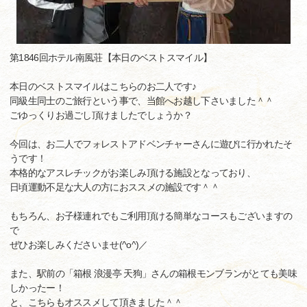
第1846回ホテル南風荘【本日のベストスマイル】
本日のベストスマイルはこちらのお二人です♪
同級生同士のご旅行という事で、当館へお越し下さいました＾＾
ごゆっくりお過ごし頂けましたでしょうか？
今回は、お二人でフォレストアドベンチャーさんに遊びに行かれたそ
うです！
本格的なアスレチックがお楽しみ頂ける施設となっており、
日頃運動不足な大人の方におススメの施設です＾＾
もちろん、お子様連れでもご利用頂ける簡単なコースもございますの
で
ぜひお楽しみくださいませ(^o^)／
また、駅前の「箱根 浪漫亭 天狗」さんの箱根モンブランがとても美味
しかったー！
と、こちらもオススメして頂きました＾＾