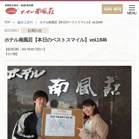
숙박 예약
MENU
TOP
블로그·공지
ホテル南風荘【本日のベストスマイル】vol.1846
お知らせ
2017/04/17
ホテル南風荘【本日のベストスマイル】vol.1846
【提供日程：
2017/04/17(月)
〜】
【
その他
】