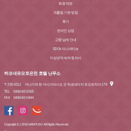
회원 약관
괴롭힘 기본 방침
후기
온라인 상점
고향 납세 안내
SDGs 이니셔티브
미성년자 숙박 동의서
하코네유모토온천 호텔 난푸소
〒
250-0312
카나가와 현 아시가라시모 군 하코네마치 유모토챠야 179
TEL
0460-85-5505
FAX
0460-85-5944
Copyright (C) 2016 NANPUSO. All Rights Reserved.