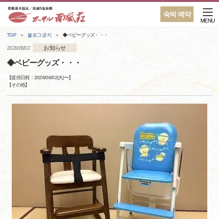
숙박 예약
MENU
TOP
블로그·공지
◆ベビーグッズ・・・
お知らせ
2026/06/02
◆ベビーグッズ・・・
【提供日程：
2026/06/02(火)
〜】
【
その他
】