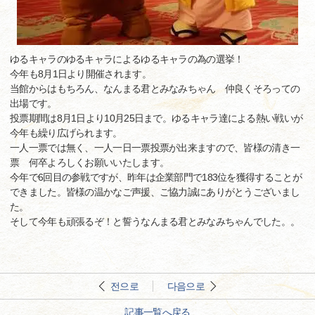
ゆるキャラのゆるキャラによるゆるキャラの為の選挙！
今年も8月1日より開催されます。
当館からはもちろん、なんまる君とみなみちゃん 仲良くそろっての
出場です。
投票期間は8月1日より10月25日まで。ゆるキャラ達による熱い戦いが
今年も繰り広げられます。
一人一票では無く、一人一日一票投票が出来ますので、皆様の清き一
票 何卒よろしくお願いいたします。
今年で6回目の参戦ですが、昨年は企業部門で183位を獲得することが
できました。皆様の温かなご声援、ご協力誠にありがとうございまし
た。
そして今年も頑張るぞ！と誓うなんまる君とみなみちゃんでした。。
전으로
다음으로
記事一覧へ戻る