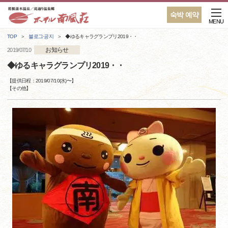
숙박 예약
MENU
TOP
블로그·공지
◆ゆるキャラグランプリ2019・・
お知らせ
2019/07/10
◆ゆるキャラグランプリ2019・・
【提供日程：
2019/07/10(水)
〜】
【
その他
】