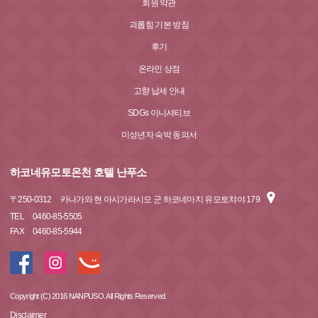
회원 약관
괴롭힘 기본 방침
후기
온라인 상점
고향 납세 안내
SDGs 이니셔티브
미성년자 숙박 동의서
하코네유모토온천 호텔 난푸소
〒
250-0312
카나가와 현 아시가라시모 군 하코네마치 유모토챠야 179
TEL
0460-85-5505
FAX
0460-85-5944
Copyright (C) 2016 NANPUSO. All Rights Reserved.
Disclaimer