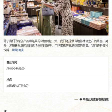
除了我们的原创产品和经典的箱根面包干外，我们还提供当地养蜂场生产的蜂蜜。另
外，还销售从静冈县的农场采购的饼干、年轮蛋糕等充满热情的商品。我们还有各种
饮料
…
继续阅读
营业时间
AM8:00~PM9:00
地点
本馆1楼大厅前台旁
◆ 单击此处查看在线商店
挤