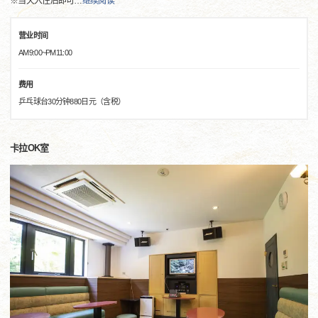
※当天入住后即可
…
继续阅读
营业时间
AM9:00~PM11:00
费用
乒乓球台30分钟880日元（含税）
卡拉OK室