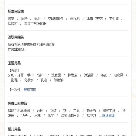
标准间设施
浴室 / 厕所 / 淋浴 / 空调和暖气 / 电视机 / 冰箱（天空）/ 卫生间 /
保险柜 / 加湿空气净化器
互联网相关
所有客房均提供免费无线网络连接
[电脑出租]无
卫浴用品
【客房】
牙刷・牙膏 /手巾 / 浴巾 / 洗发露 / 护发素 / 沐浴露 / 浴衣 / 电吹风 /
拖鞋 / 化妆水 / 乳液 / 卸妆油
【一次性
…
继续阅读
免费出租物品
智能手机充电器 / 台钟 / 立灯 / 铁 / 工具 / 静止的 / 缝纫工具 / 烫
发器 / 毯子 / 水枕 / 冰非 / 温度计血压计 / 指甲刀
…
继续阅读
婴儿用品