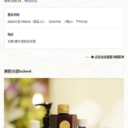
来自法国 Eli
…
继续阅读
营业时间
AM8:00 至 PM9:00（食品 LO：（8:00 PM）（喝LO：下午8:30）
地点
主楼1楼大堂前台对面
◆ 点击此处查看详细菜单
美容沙龙BeJewel