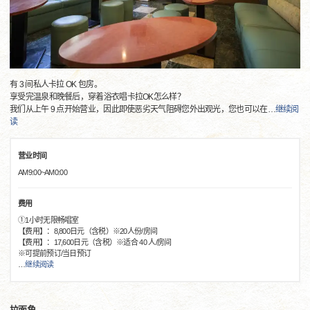
有 3 间私人卡拉 OK 包房。
享受完温泉和晚餐后，穿着浴衣唱卡拉OK怎么样？
我们从上午 9 点开始营业，因此即使恶劣天气阻碍您外出观光，您也可以在
…
继续阅
读
营业时间
AM9:00~AM0:00
费用
①1小时无限畅唱室
【费用】：8,800日元（含税）※20人份/房间
【费用】：17,600日元（含税）※适合 40 人/房间
※可提前预订/当日预订
…
继续阅读
拉面角